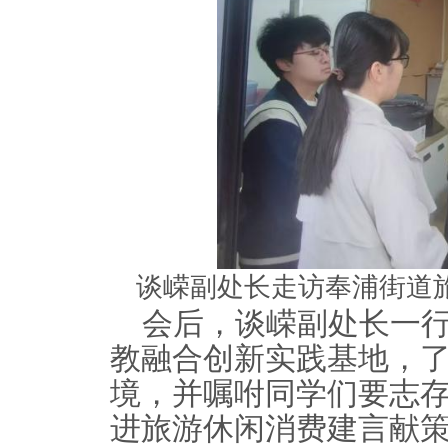
谈嵘副处长走访奉浦街道
会后，
谈嵘
副处长一
教融合创新实践基地，
境，并嘱咐同学们要志
进旅游休闲消费建言献