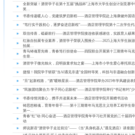
全新突破！酒管学子在第十五届“挑战杯”上海市大学生创业计划竞赛中
奖…
书香传递暖人心，党建筑梦启新程——酒店管理学院赴上海康健外国语
“笃行实干践初心，逐梦奋进启新程”——酒店管理学院第十二次学生
双信传喜，砥砺前行——酒店管理学院接连收获感谢信，实践育人硕果
红旅自拍展专业素养，酒管学子荣获入围推介——2025上海大学生旅游
拍展…
青马铸魂育先锋，青春笃行担使命——四院联合开展第十三期青年马克
生骨…
酒管学子微光烛火，启明孩童求知之窗——上海市小学生爱心寒托班志
捷报！我院学子斩获“当AI遇见非遗”全国特等奖，科技与非遗融合创
“旦”起新程路，“酒”暖映星辰——酒店管理学院举办2025年学风建设
“民族团结聚合力 学子同心启新程”——酒店管理学院举行“书记有约”
书香传情润童心，携手共读展未来——酒店管理学院开展赠书活动
铸思想根魂，育青年骨干——第十三期青年马克思主义培养工程学生骨
第一…
青春“红”动·同心奋进——酒店管理学院青年学习社开展党的二十届四
动
师说新语“酒管学子走近前沿”——《当“具身机器人”遇见酒店》讲座圆