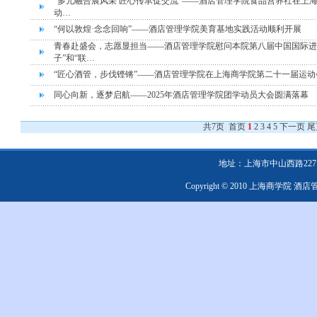
“多元融合展风采 匠心传承促交流”——酒店管理学院食品营养社在上
动…
“何以敦煌·念念回响”——酒店管理学院美育基地实践活动顺利开展
青春赴盛会，志愿显担当——酒店管理学院慰问本院第八届中国国际进
子”和“联…
“匠心酒管，步伐铿锵”——酒店管理学院在上海商学院第二十一届运动
同心向新，逐梦启航——2025年酒店管理学院团学动员大会圆满落幕
共7页
首页
1
2
3
4
5
下一页
尾
地址：上海市中山西路2271号 邮编：
Copyright © 2010 上海商学院 酒