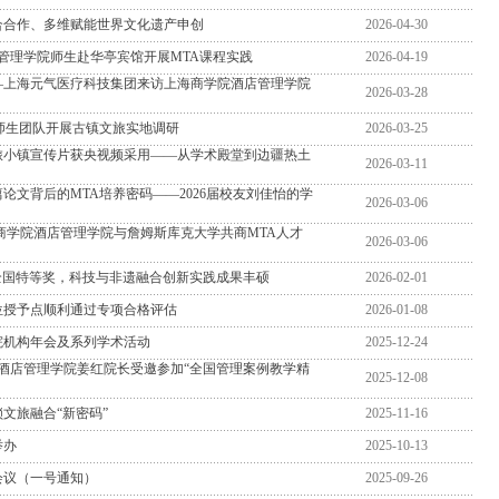
合合作、多维赋能世界文化遗产申创
2026-04-30
店管理学院师生赴华亭宾馆开展MTA课程实践
2026-04-19
—上海元气医疗科技集团来访上海商学院酒店管理学院
2026-03-28
师生团队开展古镇文旅实地调研
2026-03-25
旅小镇宣传片获央视频采用——从学术殿堂到边疆热土
2026-03-11
论文背后的MTA培养密码——2026届校友刘佳怡的学
2026-03-06
商学院酒店管理学院与詹姆斯库克大学共商MTA人才
2026-03-06
”全国特等奖，科技与非遗融合创新实践成果丰硕
2026-02-01
位授予点顺利通过专项合格评估
2026-01-08
究院机构年会及系列学术活动
2025-12-24
酒店管理学院姜红院长受邀参加“全国管理案例教学精
2025-12-08
文旅融合“新密码”
2025-11-16
举办
2025-10-13
会议（一号通知）
2025-09-26