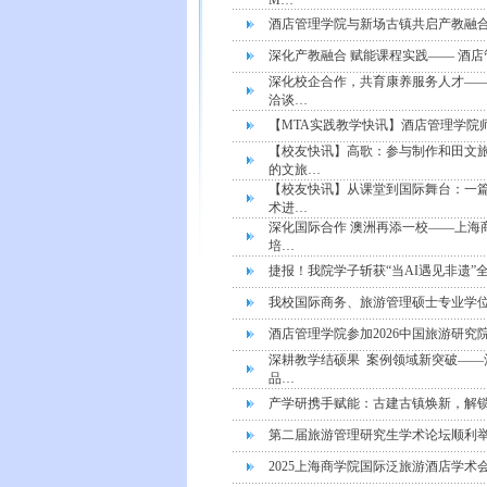
M…
酒店管理学院与新场古镇共启产教融
深化产教融合 赋能课程实践—— 酒
深化校企合作，共育康养服务人才—
洽谈…
【MTA实践教学快讯】酒店管理学院
【校友快讯】高歌：参与制作和田文
的文旅…
【校友快讯】从课堂到国际舞台：一篇
术进…
深化国际合作 澳洲再添一校——上海
培…
捷报！我院学子斩获“当AI遇见非遗
我校国际商务、旅游管理硕士专业学
酒店管理学院参加2026中国旅游研
深耕教学结硕果 案例领域新突破——
品…
产学研携手赋能：古建古镇焕新，解锁
第二届旅游管理研究生学术论坛顺利
2025上海商学院国际泛旅游酒店学术