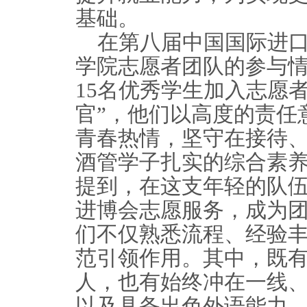
基础。
在第八届中国国际进
学院志愿者团队的参与
15
名优秀学生加入志愿
官”，
他们以高度的责任
青春热情，坚守在接待
酒管学子扎实的综合素
提到，在这支年轻的队
进博
会志愿服务，成为团
们不仅熟悉流程、经验
范引领作用。其中，既
人，也有始终冲在一线
以及具备出色外语能力