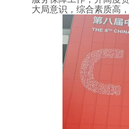
大局意识，综合素质高